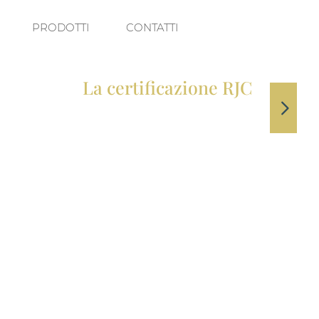
PRODOTTI
CONTATTI
La certificazione RJC
DML Dal Maso è
certificata RJC
(Responsible Jewellery Council).