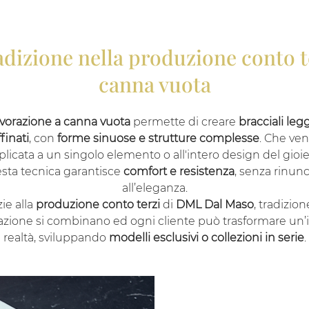
dizione nella produzione conto te
canna vuota
avorazione a canna vuota
permette di creare
bracciali legg
ffinati
, con
forme sinuose e strutture complesse
. Che ve
plicata a un singolo elemento o all'intero design del gioiel
sta tecnica garantisce
comfort e resistenza
, senza rinunc
all’eleganza.
ie alla
produzione conto terzi
di
DML Dal Maso
, tradizio
azione si combinano ed ogni cliente può trasformare un’i
realtà, sviluppando
modelli esclusivi o collezioni in serie
.