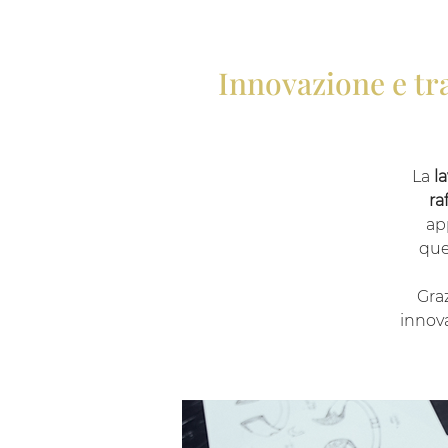
Innovazione e tra
La
l
ra
ap
que
Graz
innov