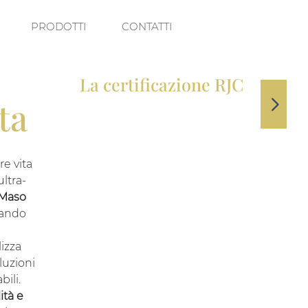
PRODOTTI
CONTATTI
La certificazione RJC
ta
DML Dal Maso è
certificata RJC
(Responsible Jewellery Council).
re vita
ultra-
 Maso
eando
izza
luzioni
bili.
ità e