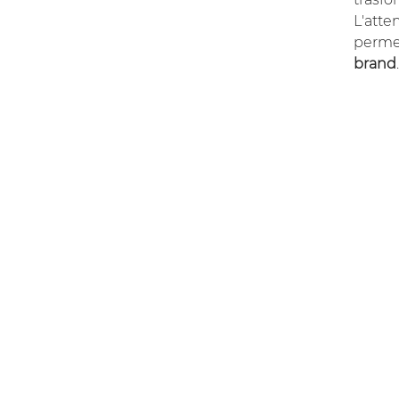
L'atte
permet
brand