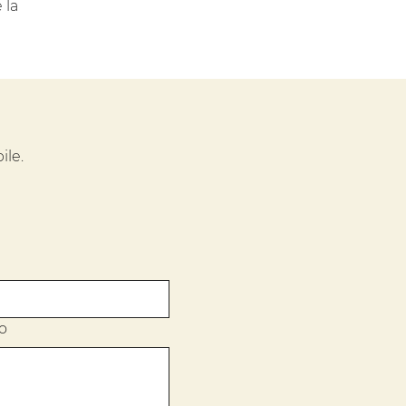
 la
ile.
o