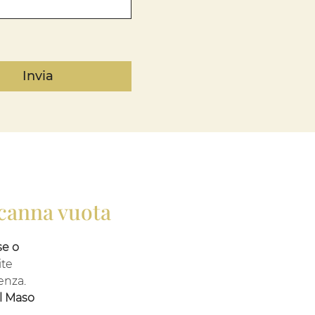
Invia
 canna vuota
se o
ite
enza.
l Maso