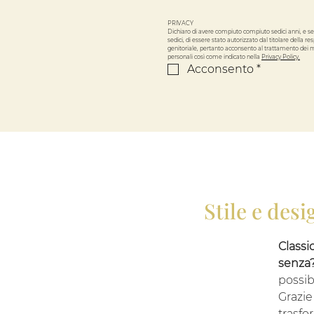
PRIVACY
Dichiaro di avere compiuto compiuto sedici anni, e se
sedici, di essere stato autorizzato dal titolare della res
genitoriale, pertanto acconsento al trattamento dei mi
personali così come indicato nella 
Privacy Policy.
Acconsento
*
Stile e des
Classi
senza
possib
Grazie
trasfor