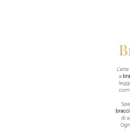
B
L’arte
a
bra
legg
com
Spe
bracci
di a
Ogni