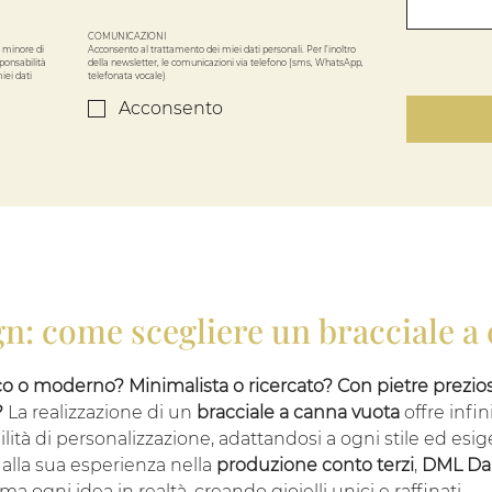
COMUNICAZIONI
 minore di 
Acconsento al trattamento dei miei dati personali. Per l’inoltro 
ponsabilità 
della newsletter, le comunicazioni via telefono (sms, WhatsApp, 
ei dati 
telefonata vocale)
Acconsento
ign: come scegliere un bracciale a
co o moderno? Minimalista o ricercato? Con pietre prezio
?
La realizzazione di un
bracciale a canna vuota
offre infin
ilità di personalizzazione, adattandosi a ogni stile ed esig
 alla sua esperienza nella
produzione conto terzi
,
DML Da
ma ogni idea in realtà, creando gioielli unici e raffinati.