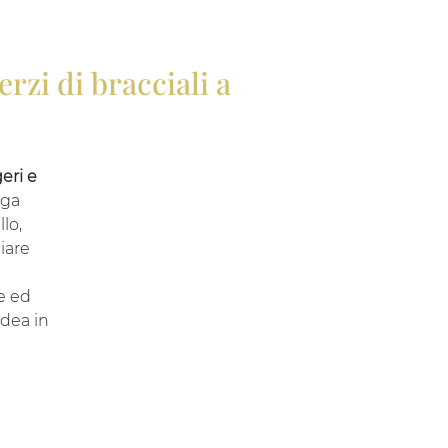
rzi di bracciali a
eri e
nga
lo,
iare
ne ed
dea in