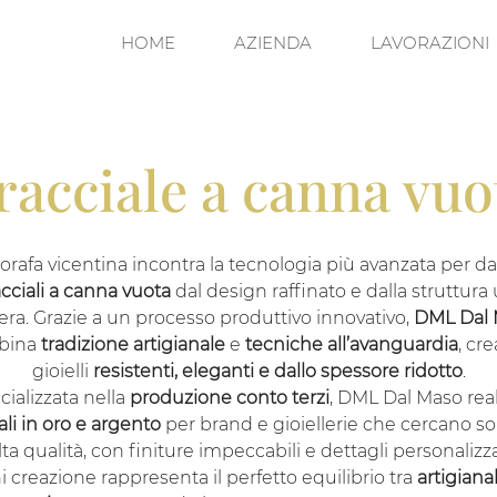
HOME
AZIENDA
LAVORAZIONI
racciale a canna vuo
 orafa vicentina incontra la tecnologia più avanzata per da
cciali a canna vuota
dal design raffinato e dalla struttura 
era. Grazie a un processo produttivo innovativo,
DML Dal
bina
tradizione artigianale
e
tecniche all’avanguardia
, cr
gioielli
resistenti, eleganti e dallo spessore ridotto
.
cializzata nella
produzione conto terzi
, DML Dal Maso real
ali in oro e argento
per brand e gioiellerie che cercano so
lta qualità, con finiture impeccabili e dettagli personalizza
 creazione rappresenta il perfetto equilibrio tra
artigianal